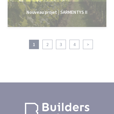
Nouveau projet | SARMENTYS II
1
2
3
4
>
Page
Page
Page
Page
Page
suivante
courante