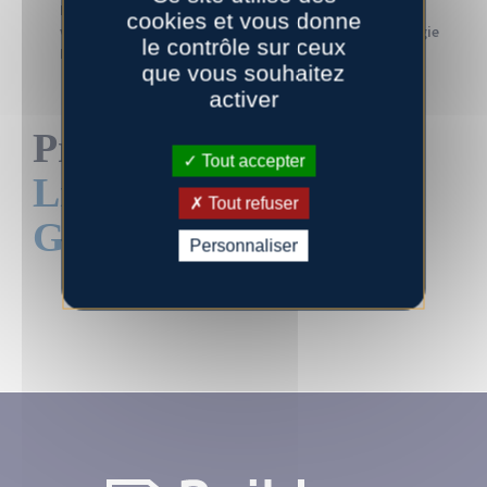
Normandie – 68h équivalent TD (cours de biologie
cookies et vous donne
végétale et animale L1 et L2, cours de neuropsychologie
le contrôle sur ceux
L3).
que vous souhaitez
activer
Profil professionnel :
Tout accepter
LinkedIn_Aurélie
Tout refuser
GERAULT
Personnaliser